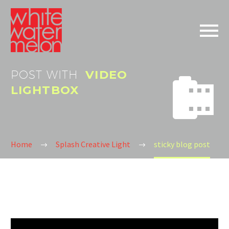
POST WITH
VIDEO


LIGHTBOX
Home
Splash Creative Light
sticky blog post