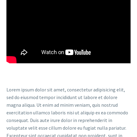
Lorem ipsum dolor sit amet, consectetur adipisicing elit,
sed do eiusmod tempor incididunt ut labore et dolore
magna aliqua. Ut enim ad minim veniam, quis nostrud
exercitation ullamco laboris nisi ut aliquip ex ea commodo
consequat. Duis aute irure dolor in reprehenderit in
voluptate velit esse cillum dolore eu fugiat nulla pariatur.
Excepteur sint occaecat cupidatat non proident, sunt in